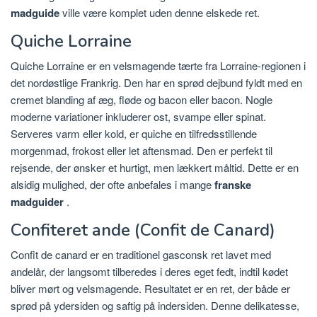
madguide
ville være komplet uden denne elskede ret.
Quiche Lorraine
Quiche Lorraine er en velsmagende tærte fra Lorraine-regionen i
det nordøstlige Frankrig. Den har en sprød dejbund fyldt med en
cremet blanding af æg, fløde og bacon eller bacon. Nogle
moderne variationer inkluderer ost, svampe eller spinat.
Serveres varm eller kold, er quiche en tilfredsstillende
morgenmad, frokost eller let aftensmad. Den er perfekt til
rejsende, der ønsker et hurtigt, men lækkert måltid. Dette er en
alsidig mulighed, der ofte anbefales i mange
franske
madguider
.
Confiteret ande (Confit de Canard)
Confit de canard er en traditionel gasconsk ret lavet med
andelår, der langsomt tilberedes i deres eget fedt, indtil kødet
bliver mørt og velsmagende. Resultatet er en ret, der både er
sprød på ydersiden og saftig på indersiden. Denne delikatesse,