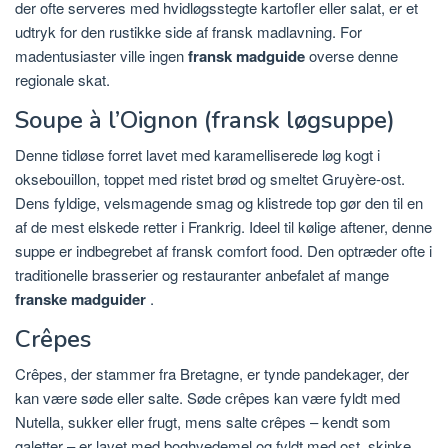
der ofte serveres med hvidløgsstegte kartofler eller salat, er et
udtryk for den rustikke side af fransk madlavning. For
madentusiaster ville ingen
fransk madguide
overse denne
regionale skat.
Soupe à l’Oignon (fransk løgsuppe)
Denne tidløse forret lavet med karamelliserede løg kogt i
oksebouillon, toppet med ristet brød og smeltet Gruyère-ost.
Dens fyldige, velsmagende smag og klistrede top gør den til en
af ​​de mest elskede retter i Frankrig. Ideel til kølige aftener, denne
suppe er indbegrebet af fransk comfort food. Den optræder ofte i
traditionelle brasserier og restauranter anbefalet af mange
franske madguider
.
Crêpes
Crêpes, der stammer fra Bretagne, er tynde pandekager, der
kan være søde eller salte. Søde crêpes kan være fyldt med
Nutella, sukker eller frugt, mens salte crêpes – kendt som
galetter – er lavet med boghvedemel og fyldt med ost, skinke,