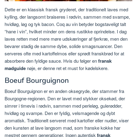
Dette er en klassisk fransk gryderet, der traditionelt laves med
kylling, der langsomt braiseres i rødvin, sammen med svampe,
hvidløg, løg og tyk bacon. Coq au vin betyder bogstaveligt talt
“hane i vin”, hvilket minder om dens rustikke oprindelse. I dag
laves retten med mere møre udskæringer af fjerkræ, men den
bevarer stadig de samme dybe, solide smagsnuancer. Den
serveres ofte med kartoffelmos eller sprødt franskbrød for at
absorbere den fyldige sauce. Hvis du følger en
fransk
madguide
nøje, er denne ret et must for kødelskere.
Boeuf Bourguignon
Boeuf Bourguignon er en anden oksegryde, der stammer fra
Bourgogne-regionen. Den er lavet med stykker oksekød, der
simrer i timevis i rødvin, sammen med perleløg, gulerødder,
hvidløg og svampe. Den er fyldig, velsmagende og dybt
aromatisk. Traditionelt serveret med kartofler eller nudler, viser
den kunsten at lave langsom mad, som franske kokke har
mestret gennem generationer. Ingen autentisk
fransk