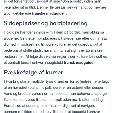
er det forventet og værdsat at sige “Bon appétit”, inden man
begynder sit måltid. Denne lille gestus rækker langt og nævnes
altid i detaljerede
franske madguider
.
Siddepladser og bordplacering
Hold dine hænder synlige – hvil dem på bordet, men aldrig på
albuerne. Servietter bør placeres på skødet lige efter du har sat
dig ned. I modsætning til nogle kulturer er det usædvanligt at
bede om at skifte plads, når man har sat sig, især på mindre
restauranter. At følge disse små regler viser kulturel bevidsthed,
et centralt tema i enhver indsigtsfuld
fransk madguide
.
Rækkefølge af kurser
I Frankrig starter måltider typisk med en forret (entrée), efterfulgt
af en hovedret (plat principal), derefter en osteret eller dessert.
Vand og brød serveres normalt uden at man behøver at spørge.
Kaffe kan serveres til sidst, normalt uden mælk efter middag.
Forståelse af denne proces hjælper dig med at navigere
gennem måltiderne med selvtillid og er et toppunkt i enhver