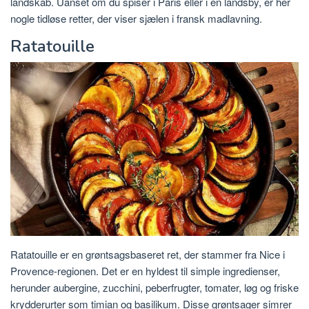
landskab. Uanset om du spiser i Paris eller i en landsby, er her
nogle tidløse retter, der viser sjælen i fransk madlavning.
Ratatouille
Ratatouille er en grøntsagsbaseret ret, der stammer fra Nice i
Provence-regionen. Det er en hyldest til simple ingredienser,
herunder aubergine, zucchini, peberfrugter, tomater, løg og friske
krydderurter som timian og basilikum. Disse grøntsager simrer