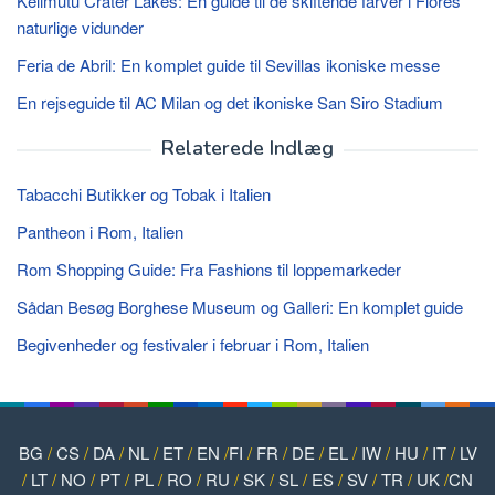
Kelimutu Crater Lakes: En guide til de skiftende farver i Flores’
naturlige vidunder
Feria de Abril: En komplet guide til Sevillas ikoniske messe
En rejseguide til AC Milan og det ikoniske San Siro Stadium
Relaterede Indlæg
Tabacchi Butikker og Tobak i Italien
Pantheon i Rom, Italien
Rom Shopping Guide: Fra Fashions til loppemarkeder
Sådan Besøg Borghese Museum og Galleri: En komplet guide
Begivenheder og festivaler i februar i Rom, Italien
BG
/
CS
/
DA
/
NL
/
ET
/
EN
/
FI
/
FR
/
DE
/
EL
/
IW
/
HU
/
IT
/
LV
/
LT
/
NO
/
PT
/
PL
/
RO
/
RU
/
SK
/
SL
/
ES
/
SV
/
TR
/
UK
/
CN