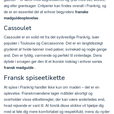
æg eller grøntsager. Crêperier kan findes overalt i Frankrig, og
de er en essentiel del af enhver begynders
franske
madguideoplevelse
.
Cassoulet
Cassoulet er en solid ret fra det sydvestlige Frankrig, især
populær i Toulouse og Carcassonne. Det er en langtidsstegt
gryderet af hvide bønner med pølser, svinekød og nogle gange
and. Den er fyldig, varmende og perfekt til vinterdage. Dens
dybde i smagen gør den til et ikonisk indslag i enhver seriøs
fransk madguide
.
Fransk spiseetikette
At spise i Frankrig handler ikke kun om maden – det er en
oplevelse. Franskmændene tager måltider alvorligt og
overholder visse etiketteregler, der kan være anderledes end,
hvad rejsende er vant til. At forstå disse skikke vil hjælpe dig
med at føle dig mere komfortabel og respektfuld, mens du nyder