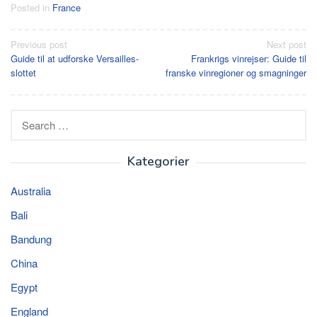
Posted in
France
Post
Previous post
Next post
Guide til at udforske Versailles-
Frankrigs vinrejser: Guide til
navigation
slottet
franske vinregioner og smagninger
Search
for:
Kategorier
Australia
Bali
Bandung
China
Egypt
England