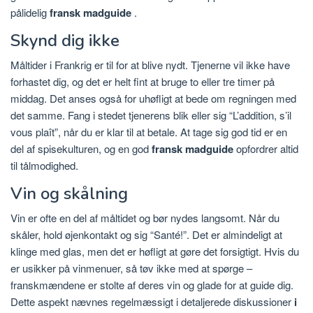
pålidelig
fransk madguide
.
Skynd dig ikke
Måltider i Frankrig er til for at blive nydt. Tjenerne vil ikke have
forhastet dig, og det er helt fint at bruge to eller tre timer på
middag. Det anses også for uhøfligt at bede om regningen med
det samme. Fang i stedet tjenerens blik eller sig “L’addition, s’il
vous plaît”, når du er klar til at betale. At tage sig god tid er en
del af spisekulturen, og en god
fransk madguide
opfordrer altid
til tålmodighed.
Vin og skålning
Vin er ofte en del af måltidet og bør nydes langsomt. Når du
skåler, hold øjenkontakt og sig “Santé!”. Det er almindeligt at
klinge med glas, men det er høfligt at gøre det forsigtigt. Hvis du
er usikker på vinmenuer, så tøv ikke med at spørge –
franskmændene er stolte af deres vin og glade for at guide dig.
Dette aspekt nævnes regelmæssigt i detaljerede diskussioner
i