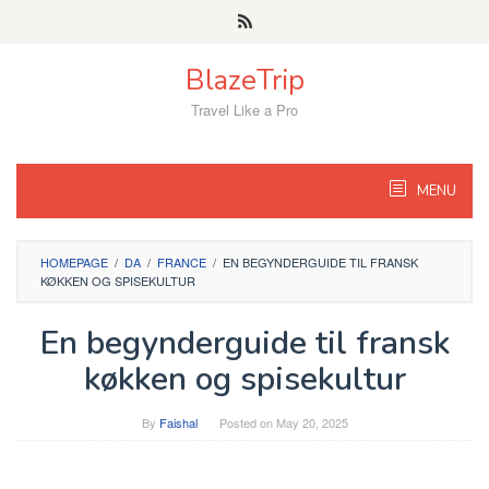
Skip
to
content
BlazeTrip
Travel Like a Pro
MENU
HOMEPAGE
/
DA
/
FRANCE
/
EN BEGYNDERGUIDE TIL FRANSK
KØKKEN OG SPISEKULTUR
En begynderguide til fransk
køkken og spisekultur
By
Faishal
Posted on
May 20, 2025