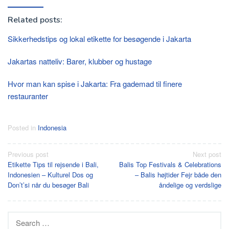
Related posts:
Sikkerhedstips og lokal etikette for besøgende i Jakarta
Jakartas natteliv: Barer, klubber og hustage
Hvor man kan spise i Jakarta: Fra gademad til finere
restauranter
Posted in
Indonesia
Post
Previous post
Next post
Etikette Tips til rejsende i Bali,
Balis Top Festivals & Celebrations
navigation
Indonesien – Kulturel Dos og
– Balis højtider Fejr både den
Don’t’si når du besøger Bali
åndelige og verdslige
Search