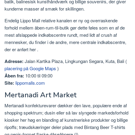
batik, balinesisk kunsthåndværk og billige souvenirs, der giver
kunderne masser af smæk for skillingen.
Endelig Lippo Mall relative kanalen er ny og overraskende
forhold mellem åben-rum-til-butik gør dette føles som en af ​​de
mest afslappede indkøbscentre rundt, med lidt af crush af
mennesker, du finder i de andre, mere centrale indkøbscentre,
der er anført her .
Adresse:
Jalan Kartika Plaza, Lingkungan Segara, Kuta, Bali (
placering på Google Maps
)
Åben fra:
10:00 til 09:00
Site:
lippomalls.com
Mertanadi Art Market
Mertanadi konfekturevarer dækker den lave, populære ende af
shopping spektrum; dusin eller så lav slyngede markedsforhold
kiosker her høg en blanding af kunstneriske produkter og billige
ripoffs; træudskæringer deler plads med Bintang Beer T-shirts
og penis-formet flaske dåseåbnere (!).