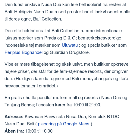
Den turist enklave Nusa Dua kan føle helt isoleret fra resten af ​​
Bali. Heldigvis Nusa Dua resort gæster har et indkøbscenter alle
til deres egne, Bali Collection.
Den otte hektar areal af Bali Collection rumme internationale
luksusmærker som Prada og D & G; bemærkelsesværdige
indonesiske tøj mærker som
Uluwatu
; og specialbutikker som
Periplus Boghandel
og Guardian Drugstore.
Vibe er mere tilbagelænet og eksklusivt, men butikker opkræve
højere priser, der står for de fem-stjernede resorts, der omgiver
den. (Heldigvis kan du regne med Bali moneychangers og flere
hæveautomater i området.)
En gratis shuttle pendler mellem mall og resorts i Nusa Dua og
Tanjung Benoa; tjenesten kører fra 10:00 til 21:00.
Adresse:
Kawasan Pariwisata Nusa Dua, Komplek BTDC
Nusa Dua, Bali (
placering på Google Maps
)
Åben fra:
10:00 til 10:00