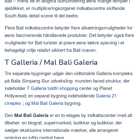
Bali – mens de er langtfra outnumbering øens mange templer i
øjeblikket, er multipliceringsorganet indkøbscentre skiftende
South Balis detail scene til det bedre.
Flere Bali indkøbscentre betyder flere afsætningsmuligheder for
øens fascinerende håndlavede produkter. Det betyder også flere
muligheder for Bali turister at prøve øens lækre spisning i et
behageligt miljø relativt sikkert fra Bali maven.
T Galleria / Mal Bali Galeria
Tre separate bygninger udgør den vidtstrakte Galleria kompleks
på Balis Simpang Siur udveksling: mursten-faced struktur, der
indeholder
T Galleria toldfri shopping
center og Planet
Hollywood; en separat bygning indeholdende
Galeria 21
cineplex
; og
Mal Bali Galeria
bygning.
Den
Mal Bali Galeria
er en to-etages by indkøbscenter med alt
tilbehør: en biograf, supermarked, butikker og butikker, der
sælger eksklusive internationale mærker, alle arrangeret
omkring en luftig central have.