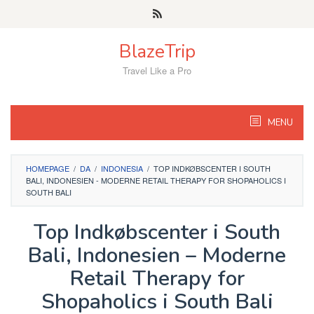
Skip
to
content
BlazeTrip
Travel Like a Pro
MENU
HOMEPAGE
/
DA
/
INDONESIA
/
TOP INDKØBSCENTER I SOUTH
BALI, INDONESIEN - MODERNE RETAIL THERAPY FOR SHOPAHOLICS I
SOUTH BALI
Top Indkøbscenter i South
Bali, Indonesien – Moderne
Retail Therapy for
Shopaholics i South Bali