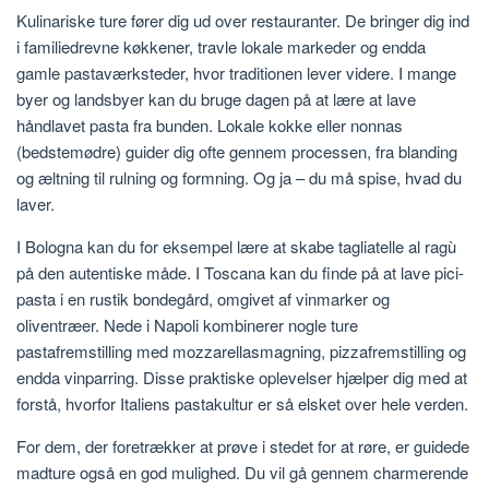
Kulinariske ture fører dig ud over restauranter. De bringer dig ind
i familiedrevne køkkener, travle lokale markeder og endda
gamle pastaværksteder, hvor traditionen lever videre. I mange
byer og landsbyer kan du bruge dagen på at lære at lave
håndlavet pasta fra bunden. Lokale kokke eller nonnas
(bedstemødre) guider dig ofte gennem processen, fra blanding
og æltning til rulning og formning. Og ja – du må spise, hvad du
laver.
I Bologna kan du for eksempel lære at skabe tagliatelle al ragù
på den autentiske måde. I Toscana kan du finde på at lave pici-
pasta i en rustik bondegård, omgivet af vinmarker og
oliventræer. Nede i Napoli kombinerer nogle ture
pastafremstilling med mozzarellasmagning, pizzafremstilling og
endda vinparring. Disse praktiske oplevelser hjælper dig med at
forstå, hvorfor Italiens pastakultur er så elsket over hele verden.
For dem, der foretrækker at prøve i stedet for at røre, er guidede
madture også en god mulighed. Du vil gå gennem charmerende