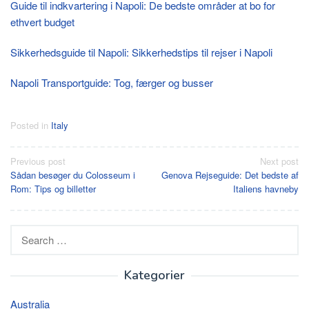
Guide til indkvartering i Napoli: De bedste områder at bo for
ethvert budget
Sikkerhedsguide til Napoli: Sikkerhedstips til rejser i Napoli
Napoli Transportguide: Tog, færger og busser
Posted in
Italy
Post
Previous post
Next post
Sådan besøger du Colosseum i
Genova Rejseguide: Det bedste af
navigation
Rom: Tips og billetter
Italiens havneby
Search
for:
Kategorier
Australia