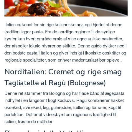
Italien er kendt for sin rige kulinariske arv, og i hjertet af denne
tradition ligger pasta.
Fra de nordlige regioner til de sydlige
kyster kan hvert område prale af sine egne unikke pastaretter,
der afspejler lokale råvarer og skikke.
Denne guide dykker ned i
den bedste pasta i Italien og giver indsigt i ikoniske opskrifter og
regionale specialiteter, som enhver madentusiast bør opleve
.
Norditalien: Cremet og rige smag
Tagliatelle al Ragù (Bolognese)
Denne ret stammer fra Bologna og har flade bånd af ægepasta
indhyllet i en langsomt kogt kødsovs.
Ragù kombinerer hakket
oksekød, svinekød, løg, gulerødder, selleri og tomater, kogt til
perfektion.
Det er et vidnesbyrd om regionens kærlighed til
solide, trøstende
måltider