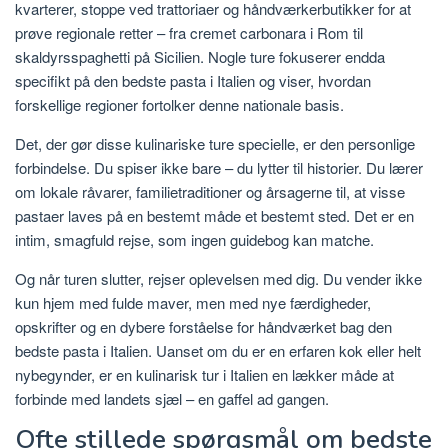
kvarterer, stoppe ved trattoriaer og håndværkerbutikker for at
prøve regionale retter – fra cremet carbonara i Rom til
skaldyrsspaghetti på Sicilien. Nogle ture fokuserer endda
specifikt på den bedste pasta i Italien og viser, hvordan
forskellige regioner fortolker denne nationale basis.
Det, der gør disse kulinariske ture specielle, er den personlige
forbindelse. Du spiser ikke bare – du lytter til historier. Du lærer
om lokale råvarer, familietraditioner og årsagerne til, at visse
pastaer laves på en bestemt måde et bestemt sted. Det er en
intim, smagfuld rejse, som ingen guidebog kan matche.
Og når turen slutter, rejser oplevelsen med dig. Du vender ikke
kun hjem med fulde maver, men med nye færdigheder,
opskrifter og en dybere forståelse for håndværket bag den
bedste pasta i Italien. Uanset om du er en erfaren kok eller helt
nybegynder, er en kulinarisk tur i Italien en lækker måde at
forbinde med landets sjæl – en gaffel ad gangen.
Ofte stillede spørgsmål om bedste