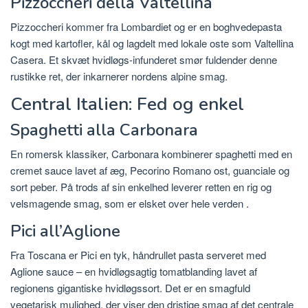
Pizzoccheri della Valtellina
Pizzoccheri kommer fra Lombardiet og er en boghvedepasta
kogt med kartofler, kål og lagdelt med lokale oste som Valtellina
Casera.
Et skvæt hvidløgs-infunderet smør fuldender denne
rustikke ret, der inkarnerer nordens alpine smag.
Central Italien: Fed og enkel
Spaghetti alla Carbonara
En romersk klassiker, Carbonara kombinerer spaghetti med en
cremet sauce lavet af æg, Pecorino Romano ost, guanciale og
sort peber.
På trods af sin enkelhed leverer retten en rig og
velsmagende smag, som er elsket over hele verden
.
Pici all’Aglione
Fra Toscana er Pici en tyk, håndrullet pasta serveret med
Aglione sauce – en hvidløgsagtig tomatblanding lavet af
regionens gigantiske hvidløgssort.
Det er en smagfuld
vegetarisk mulighed, der viser den dristige smag af det centrale