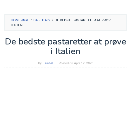
HOMEPAGE
/
DA
/
ITALY
/
DE BEDSTE PASTARETTER AT PRØVE I
ITALIEN
De bedste pastaretter at prøve
i Italien
By
Faishal
Posted on
April 12, 2025