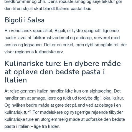
brødkrummer og chili.
Dens robuste smag og seje tekstur gør
den til en skjult skat blandt Italiens pastatilbud.
Bigoli i Salsa
En venetiansk specialitet, Bigoli, er tykke spaghetti-lignende
nudler lavet af fuldkornshvedemel og andeæg, serveret med
ansjos og løgsauce.
Det er en enkel, men dybt smagfuld ret, der
viser regionens kulinariske arv.
Kulinariske ture: En dybere måde
at opleve den bedste pasta i
Italien
At rejse gennem Italien handler ikke kun om sightseeing. Det
handler om at smage, lære og fuldt ud fordybe dig i lokal kultur.
Og hvilken bedre måde at gøre det på end ved at deltage i en
kulinarisk tur? For madelskere og nysgerrige rejsende tilbyder
kulinariske ture en uforglemmelig måde at udforske den bedste
pasta i Italien – lige fra kilden.