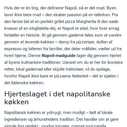
Hvis der er én ting, der definerer Napoli, så er det mad. Byen
laver ikke bare mad – den skaber passion på en tallerken. Fra
den første bid af en perfekt grillet pizza Margherita til den søde
knasen af ​​en sfogliatella-dej, er Napoli et sted, hvor hver smag
fortæller en historie. At gå gennem gaderne føles som at vandre
gennem et levende køkken – damp fra pizzeriaer, duften af ​​
espresso og latteren fra familier, der deler måltider, vælter ud fra
hvert hjørne. Denne
Napoli-madguide
tager dig gennem hjertet
af byens kulinariske traditioner. Uanset om du er her for ikoniske
retter, lokal gademad eller skjulte trattoriaer, vil du opdage,
hvorfor Napoli ikke bare er pizzaens fødested – det er sjælen i
det italienske køkken.
Hjerteslaget i det napolitanske
køkken
Napolitansk køkken er ydmygt, men modigt – født af lokale
ingredienser og århundreders tradition. Det handler om at gøre
simple ting
perfekt
: modne tomater, cremet mozzarella,