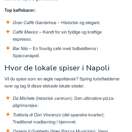
Top kaffebarer:
Gran Caffè Gambrinus
– Historisk og elegant.
Caffè Mexico
– Kendt for sin fyldige og kraftige
espresso.
Bar Nilo
– En finurlig café med fodboldtema i
Spaccanapoli.
Hvor de lokale spiser i Napoli
Vil du spise som en ægte napolitansk? Spring turistfælderne
over og tag til disse elskede lokale steder:
Da Michele
(historisk centrum): Den ultimative pizza-
pilgrimsrejse.
Trattoria di Don Vincenzo
(det spanske kvarter):
Traditionel madlavning i hjemmet.
Osteria Il Gobbetto
(Nær Piazza Municipio): Varm