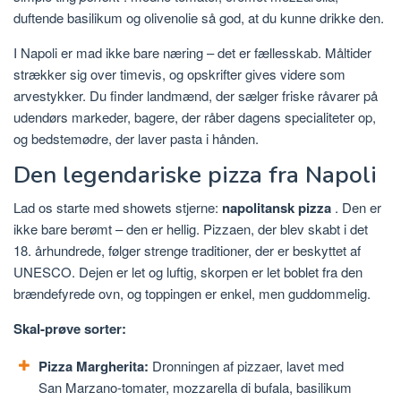
duftende basilikum og olivenolie så god, at du kunne drikke den.
I Napoli er mad ikke bare næring – det er fællesskab. Måltider
strækker sig over timevis, og opskrifter gives videre som
arvestykker. Du finder landmænd, der sælger friske råvarer på
udendørs markeder, bagere, der råber dagens specialiteter op,
og bedstemødre, der laver pasta i hånden.
Den legendariske pizza fra Napoli
Lad os starte med showets stjerne:
napolitansk pizza
. Den er
ikke bare berømt – den er hellig. Pizzaen, der blev skabt i det
18. århundrede, følger strenge traditioner, der er beskyttet af
UNESCO. Dejen er let og luftig, skorpen er let boblet fra den
brændefyrede ovn, og toppingen er enkel, men guddommelig.
Skal-prøve sorter:
Pizza Margherita:
Dronningen af ​​pizzaer, lavet med
San Marzano-tomater, mozzarella di bufala, basilikum