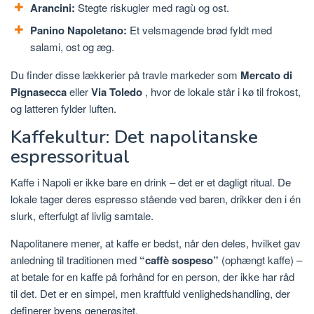
Arancini:
Stegte riskugler med ragù og ost.
Panino Napoletano:
Et velsmagende brød fyldt med
salami, ost og æg.
Du finder disse lækkerier på travle markeder som
Mercato di
Pignasecca
eller
Via Toledo
, hvor de lokale står i kø til frokost,
og latteren fylder luften.
Kaffekultur: Det napolitanske
espressoritual
Kaffe i Napoli er ikke bare en drink – det er et dagligt ritual. De
lokale tager deres espresso stående ved baren, drikker den i én
slurk, efterfulgt af livlig samtale.
Napolitanere mener, at kaffe er bedst, når den deles, hvilket gav
anledning til traditionen med
“caffè sospeso”
(ophængt kaffe) –
at betale for en kaffe på forhånd for en person, der ikke har råd
til det. Det er en simpel, men kraftfuld venlighedshandling, der
definerer byens generøsitet.