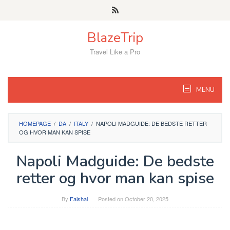
Skip
to
content
BlazeTrip
Travel Like a Pro
MENU
HOMEPAGE
/
DA
/
ITALY
/
NAPOLI MADGUIDE: DE BEDSTE RETTER
OG HVOR MAN KAN SPISE
Napoli Madguide: De bedste
retter og hvor man kan spise
By
Faishal
Posted on
October 20, 2025