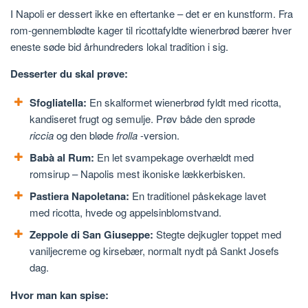
I Napoli er dessert ikke en eftertanke – det er en kunstform. Fra
rom-gennemblødte kager til ricottafyldte wienerbrød bærer hver
eneste søde bid århundreders lokal tradition i sig.
Desserter du skal prøve:
Sfogliatella:
En skalformet wienerbrød fyldt med ricotta,
kandiseret frugt og semulje. Prøv både den sprøde
riccia
og den bløde
frolla
-version.
Babà al Rum:
En let svampekage overhældt med
romsirup – Napolis mest ikoniske lækkerbisken.
Pastiera Napoletana:
En traditionel påskekage lavet
med ricotta, hvede og appelsinblomstvand.
Zeppole di San Giuseppe:
Stegte dejkugler toppet med
vaniljecreme og kirsebær, normalt nydt på Sankt Josefs
dag.
Hvor man kan spise: