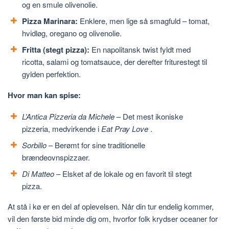
og en smule olivenolie.
Pizza Marinara:
Enklere, men lige så smagfuld – tomat,
hvidløg, oregano og olivenolie.
Fritta (stegt pizza):
En napolitansk twist fyldt med
ricotta, salami og tomatsauce, der derefter friturestegt til
gylden perfektion.
Hvor man kan spise:
L’Antica Pizzeria da Michele
– Det mest ikoniske
pizzeria, medvirkende i
Eat Pray Love
.
Sorbillo
– Berømt for sine traditionelle
brændeovnspizzaer.
Di Matteo
– Elsket af de lokale og en favorit til stegt
pizza.
At stå i kø er en del af oplevelsen. Når din tur endelig kommer,
vil den første bid minde dig om, hvorfor folk krydser oceaner for