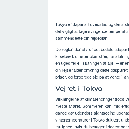
Tokyo er Japans hovedstad og dens stør
det vigtigt at tage svingende temperature
sammensætte din rejseplan.
De regler, der styrer det bedste tidspun
kirsebærblomster blomstrer, før slutnin
en uges ferie i slutningen af april – er e
din rejse falder omkring dette tidspunkt
priser, og forberede sig på at vente i l
Vejret i Tokyo
Virkningerne af klimaændringer trods vej
meste af året. Sommeren kan imidlertid 
gange gør udendørs sightseeing ubehage
vintertemperaturer i Tokyo dukkert unde
mulighed, hvis du besøger i december el