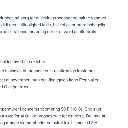
ober, så sørg for at tjekke prognoser og pakke vandtæt
lidt men luftfugtighed falde, hvilket giver mere behagelig
ne i strålende farver, og der er et væld af efterårets
oldes hvert år i oktober.
 se tusindvis af mennesker i kunstfærdige kostumer.
 løbet af november, men det Jingugaien Itcho Festival er
 i Ginkgo træer.
emperaturer i gennemsnit omkring 50 F (10 C). Sne sker
så sørg for at tjekke prognoserne før din rejse. Det nye år,
n og mange virksomheder er lukket fra 1. januar til 3rd.