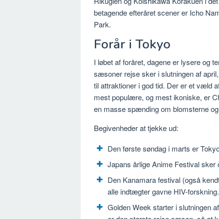
Rikugien og Koishikawa Korakuen i det 
betagende efteråret scener er Icho Nam
Park.
Forår i Tokyo
I løbet af foråret, dagene er lysere og t
sæsoner rejse sker i slutningen af april, 
til attraktioner i god tid. Der er et væ
mest populære, og mest ikoniske, er Ch
en masse spænding om blomsterne og 
Begivenheder at tjekke ud:
Den første søndag i marts er Toky
Japans årlige Anime Festival sker 
Den Kanamara festival (også kendt 
alle indtægter gavne HIV-forskning.
Golden Week starter i slutningen af
er den største rejse sæson, så at 