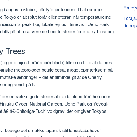
En rejs
 og i august-oktober, når tyfoner tendens til at ramme
e Tokyo er absolut forår eller efterår, når temperaturerne
Toraja
a sæson
’s peak flor, lokale lejr ud i timevis i Ueno Park
du rej
nblik på at reservere de bedste steder for cherry blossom
y Trees
og momiji (efterår ahorn blade) tilføje op til to af de mest
japanske meteorologer betale besat meget opmærksom på
imatiske ændringer – det er almindeligt at se Cherry
ser og sendt på tv.
r der en række gode steder at se de blomstrer, herunder
Shinjuku Gyoen National Garden, Ueno Park og Yoyogi-
af â€‹â€‹Chiforiga-Fuchi voldgrav, der omgiver Tokyos
 løv, besøge det smukke japansk stil landskabshaver