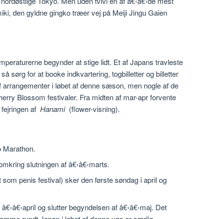
nordøstlige Tokyo. Men uden tvivl en af â€‹â€‹de mest
iki, den gyldne gingko træer vej på Meiji Jingu Gaien
emperaturerne begynder at stige lidt. Et af Japans travleste
så sørg for at booke indkvartering, togbilletter og billetter
ld af arrangementer i løbet af denne sæson, men nogle af de
erry Blossom festivaler. Fra midten af mar-apr forvente
fejringen af
Hanami
(flower-visning).
o Marathon.
omkring slutningen af â€‹â€‹marts.
som penis festival) sker den første søndag i april og
 â€‹â€‹april og slutter begyndelsen af â€‹â€‹maj. Det
komme rundt Japan i løbet af denne uge er særlig