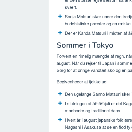
svært.
Sanja Matsuri sker under den tredj
buddhistiske præster og en række and
Der er Kanda Matsuri i midten af â€
Sommer i Tokyo
Forvent en rimelig mængde af regn, når 
august. Når du rejser til Japan i somme
Sørg for at bringe vandtæt sko og en p
Begivenheder at tjekke ud:
Den ugelange Sanno Matsuri sker i 
I slutningen af â€‹â€‹juli er det K
madboder og traditionel dans.
Hvert år i august japanske folk ær
Nagashi i Asakusa at se en flod fyl