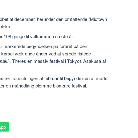
r i løbet af december, herunder den omfattende ”Midtown
pleks.
er 108 gange til velkommen næste år.
år markerede begyndelsen på foråret på den
er kørsel væk onde ånder ved at sprede ristede
aki
. Theres en massiv festival i Tokyos Asakusa af
strer fra slutningen af februar til begyndelsen af marts.
r en månedlang blomme blomstre festival.
App