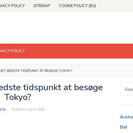
IVACY POLICY
SITEMAP
COOKIE POLICY (EU)
IVACY POLICY
DET BEDSTE TIDSPUNKT AT BESØGE TOKYO?
edste tidspunkt at besøge
Searc
for:
Tokyo?
shal
Posted on
July 6, 2020
Austra
Bali