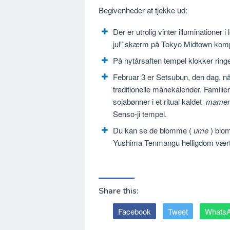
Begivenheder at tjekke ud:
Der er utrolig vinter illuminatione
jul” skærm på Tokyo Midtown kom
På nytårsaften tempel klokker ring
Februar 3 er Setsubun, den dag, n
traditionelle månekalender. Famili
sojabønner i et ritual kaldet
mamem
Senso-ji tempel.
Du kan se de blomme (
ume
) blom
Yushima Tenmangu helligdom værte
Share this:
Facebook
Tweet
Whats