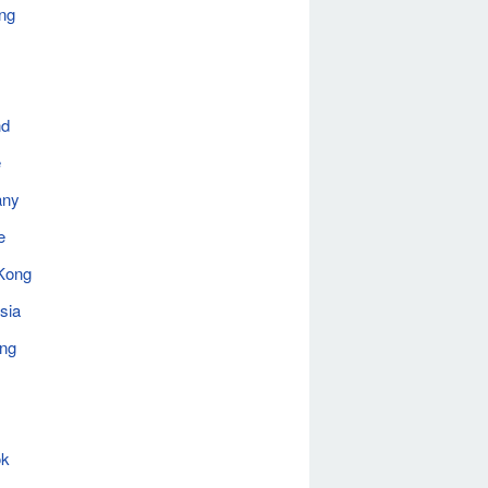
ng
nd
e
any
e
Kong
sia
ing
ok