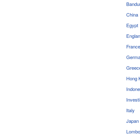
Bandu
China
Egypt
Engla
Franc
Germ
Greec
Hong 
Indone
Invest
Italy
Japan
Lomb