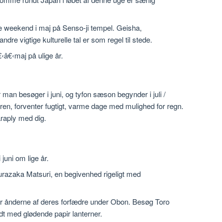
e weekend i maj på Senso-ji tempel. Geisha,
re vigtige kulturelle tal er som regel til stede.
‹â€‹maj på ulige år.
man besøger i juni, og tyfon sæson begynder i juli /
ren, forventer fugtigt, varme dage med mulighed for regn.
araply med dig.
juni om lige år.
agurazaka Matsuri, en begivenhed rigeligt med
er ånderne af deres forfædre under Obon. Besøg Toro
dt med glødende papir lanterner.