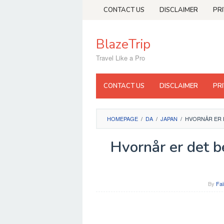
Skip
CONTACT US
DISCLAIMER
PR
to
content
BlazeTrip
Travel Like a Pro
CONTACT US
DISCLAIMER
PR
HOMEPAGE
/
DA
/
JAPAN
/
HVORNÅR ER 
Hvornår er det b
By
Fai