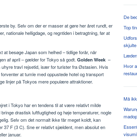
De bed
ste by. Selv om der er masser at gøre her året rundt, er
Top ti
r, nationale helligdage, og regntiden i betragtning, før at
Udfors
skjult
kt at besøge Japan som helhed – tidlige forår, når
Læders
gen af april – gælder for Tokyo så godt.
Golden Week
–
Hvor a
n uhyre travl rejsetid, især for turister fra Østasien. Hvis
restau
, forventer at tumle med oppustede hotel og transport
ange linjer på Tokyos mere populære attraktioner.
Må ikke
ret i Tokyo har en tendens til at være relativt milde
Warung
bringe drastisk luftfugtighed og høje temperaturer, nogle
madop
lig. Selv om det normalt ikke får meget koldt, kan
Essent
r 37 F (3 C). Sne er relativt sjældent, men absolut en
visumi
ler januar.