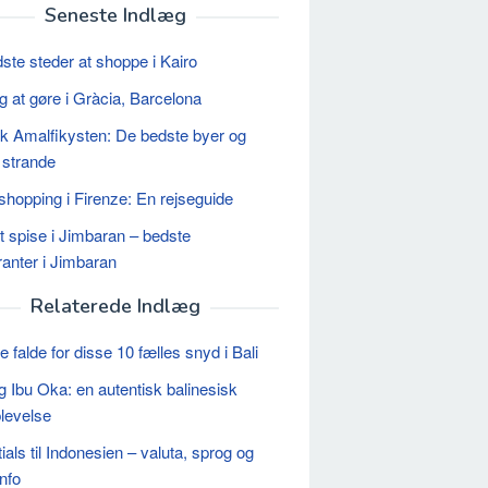
Seneste Indlæg
ste steder at shoppe i Kairo
ng at gøre i Gràcia, Barcelona
k Amalfikysten: De bedste byer og
e strande
hopping i Firenze: En rejseguide
t spise i Jimbaran – bedste
ranter i Jimbaran
Relaterede Indlæg
 falde for disse 10 fælles snyd i Bali
 Ibu Oka: en autentisk balinesisk
levelse
ials til Indonesien – valuta, sprog og
nfo