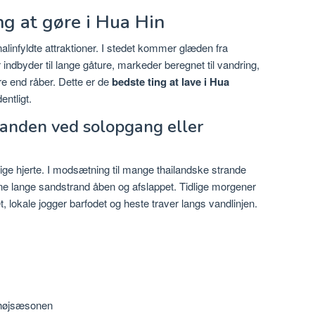
g at gøre i Hua Hin
linfyldte attraktioner. I stedet kommer glæden fra
 indbyder til lange gåture, markeder beregnet til vandring,
re end råber. Dette er de
bedste ting at lave i Hua
entligt.
randen ved solopgang eller
e hjerte. I modsætning til mange thailandske strande
nne lange sandstrand åben og afslappet. Tidlige morgener
, lokale jogger barfodet og heste traver langs vandlinjen.
i højsæsonen