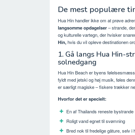
De mest populære tin
Hua Hin handler ikke om at prøve adrena
langsomme opdagelser
– strande, der
og kulturelle vartegn, der hvisker snare
Hin,
hvis du vil opleve destinationen ord
1. Gå langs Hua Hin-st
solnedgang
Hua Hin Beach er byens følelsesmæssig
fyldt med jetski og høj musik, føles de
er særligt magiske – fiskere trækker net
Hvorfor det er specielt:
En af Thailands reneste bystrande
Roligt vand egnet til svømning
Bred nok til fredelige gåture, selv 