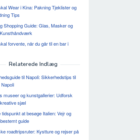
kal Wear i Kina: Pakning Tjeklister og
ning Tips
g Shopping Guide: Glas, Masker og
t Kunsthåndværk
al forvente, når du går til en bar i
Relaterede Indlæg
edsguide til Napoli: Sikkerhedstips til
i Napoli
s museer og kunstgallerier: Udforsk
kreative sjæl
 tidspunkt at besøge Italien: Vejr og
bestemt guide
ske roadtripsruter: Kystture og rejser på