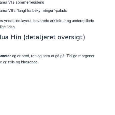
ama VI’s sommerresidens
ma VII’s “langt fra bekymringer”-palads
ns yndefulde layout, bevarede arkitektur og underspillede
ige i dag.
ua Hin (detaljeret oversigt)
lometer
og er bred, ren og nem at gå på. Tidlige morgener
e er stille og blæsende.