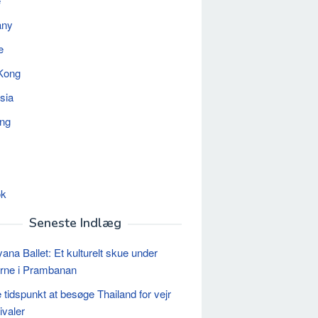
e
any
e
Kong
sia
ing
ok
Seneste Indlæg
na Ballet: Et kulturelt skue under
erne i Prambanan
 tidspunkt at besøge Thailand for vejr
ivaler