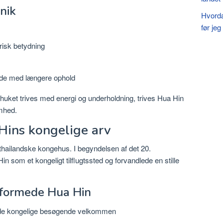
nik
Hvorda
før jeg 
risk betydning
ende med længere ophold
huket trives med energi og underholdning, trives Hua Hin
mhed.
 Hins kongelige arv
t thailandske kongehus. I begyndelsen af ​​det 20.
som et kongeligt tilflugtssted og forvandlede en stille
 formede Hua Hin
byde kongelige besøgende velkommen