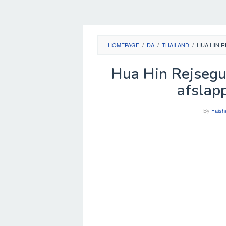
HOMEPAGE
/
DA
/
THAILAND
/
HUA HIN 
Hua Hin Rejsegu
afslap
By
Faish