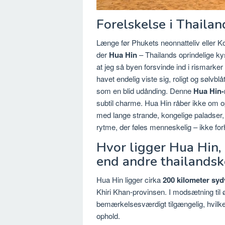
Forelskelse i Thailan
Længe før Phukets neonnatteliv eller 
der
Hua Hin
– Thailands oprindelige ky
at jeg så byen forsvinde ind i rismarker 
havet endelig viste sig, roligt og sølvb
som en blid udånding. Denne
Hua Hin-
subtil charme. Hua Hin råber ikke om op
med lange strande, kongelige paladser,
rytme, der føles menneskelig – ikke for
Hvor ligger Hua Hin,
end andre thailands
Hua Hin ligger cirka
200 kilometer sy
Khiri Khan-provinsen. I modsætning til 
bemærkelsesværdigt tilgængelig, hvilket
ophold.