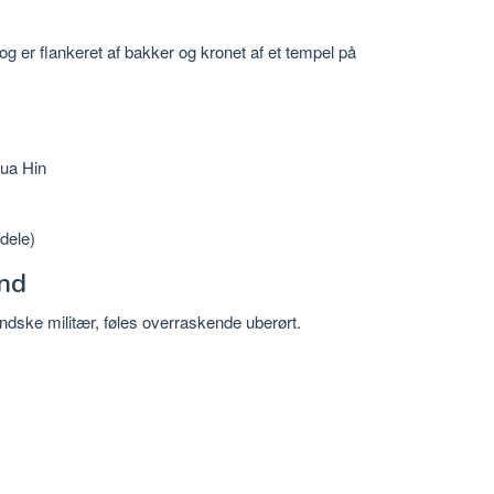
g er flankeret af bakker og kronet af et tempel på
Hua Hin
dele)
and
andske militær, føles overraskende uberørt.