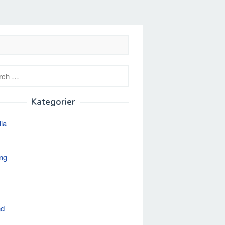
h
Kategorier
lia
ng
nd