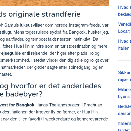
Hvad s
ds originale strandferie
beklæd
Venedi
Koh Samuis luksusvillaer dominerede Instagram-feeds, var
Lokal
stflugt. Mens toget rullede sydpå fra Bangkok, husker jeg,
og saltflader, og tempoet faldt næsten instinktivt. Da
Hvad sk
låt, føltes Hua Hin mindre som en turistdestination og mere
Italien
rejseguide
er til rejsende, der higer efter plads, ro og
mærksomhed. I stedet vinder den dig stille og roligt over
 natmarkeder, der gløder sagte efter solnedgang, og en
Sikkerh
hastet.
rejser 
 og hvorfor er det anderledes
Milano
ke badebyer?
byens 
dvest for Bangkok
, langs Thailandsbugten i Prachuap
Bedste
ø-destinationer, der kræver fly og færger, er Hua Hin
sæson
 gør den til en favorit til weekendture og længerevarende
Italien
landet