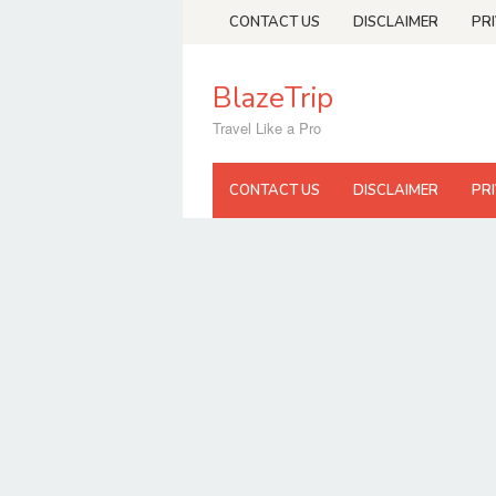
Skip
CONTACT US
DISCLAIMER
PR
to
content
BlazeTrip
Travel Like a Pro
CONTACT US
DISCLAIMER
PR