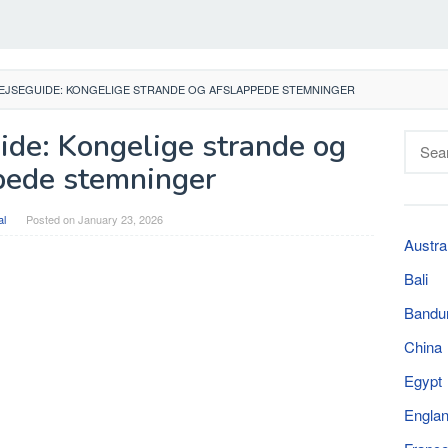
REJSEGUIDE: KONGELIGE STRANDE OG AFSLAPPEDE STEMNINGER
ide: Kongelige strande og
Searc
for:
pede stemninger
al
Posted on
January 23, 2026
Austra
Bali
Bandu
China
Egypt
Engla