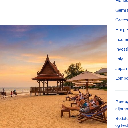
Franc
Germ
Greec
Hong 
Indone
Invest
Italy
Japan
Lomb
Ramaya
stjern
Bedste
og fest