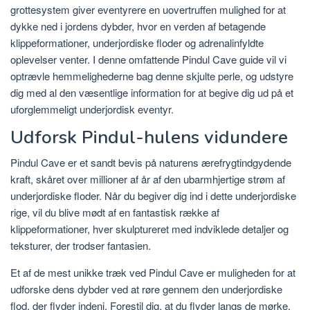
grottesystem giver eventyrere en uovertruffen mulighed for at
dykke ned i jordens dybder, hvor en verden af ​​betagende
klippeformationer, underjordiske floder og adrenalinfyldte
oplevelser venter. I denne omfattende Pindul Cave guide vil vi
optrævle hemmelighederne bag denne skjulte perle, og udstyre
dig med al den væsentlige information for at begive dig ud på et
uforglemmeligt underjordisk eventyr.
Udforsk Pindul-hulens vidundere
Pindul Cave er et sandt bevis på naturens ærefrygtindgydende
kraft, skåret over millioner af år af den ubarmhjertige strøm af
underjordiske floder. Når du begiver dig ind i dette underjordiske
rige, vil du blive mødt af en fantastisk række af
klippeformationer, hver skulptureret med indviklede detaljer og
teksturer, der trodser fantasien.
Et af de mest unikke træk ved Pindul Cave er muligheden for at
udforske dens dybder ved at røre gennem den underjordiske
flod, der flyder indeni. Forestil dig, at du flyder langs de mørke,