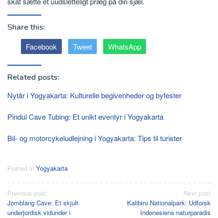
skat sætte et uudsletteligt præg på din sjæl.
Share this:
Facebook
Tweet
WhatsApp
Related posts:
Nytår i Yogyakarta: Kulturelle begivenheder og byfester
Pindul Cave Tubing: Et unikt eventyr i Yogyakarta
Bil- og motorcykeludlejning i Yogyakarta: Tips til turister
Posted in
Yogyakarta
Post
Previous post
Next post
Jomblang Cave: Et skjult
Kalibiru Nationalpark: Udforsk
navigation
underjordisk vidunder i
Indonesiens naturparadis