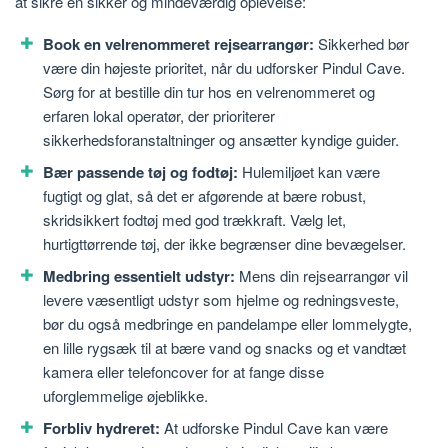
at sikre en sikker og mindeværdig oplevelse:
Book en velrenommeret rejsearrangør:
Sikkerhed bør
være din højeste prioritet, når du udforsker Pindul Cave.
Sørg for at bestille din tur hos en velrenommeret og
erfaren lokal operatør, der prioriterer
sikkerhedsforanstaltninger og ansætter kyndige guider.
Bær passende tøj og fodtøj:
Hulemiljøet kan være
fugtigt og glat, så det er afgørende at bære robust,
skridsikkert fodtøj med god trækkraft. Vælg let,
hurtigttørrende tøj, der ikke begrænser dine bevægelser.
Medbring essentielt udstyr:
Mens din rejsearrangør vil
levere væsentligt udstyr som hjelme og redningsveste,
bør du også medbringe en pandelampe eller lommelygte,
en lille rygsæk til at bære vand og snacks og et vandtæt
kamera eller telefoncover for at fange disse
uforglemmelige øjeblikke.
Forbliv hydreret:
At udforske Pindul Cave kan være