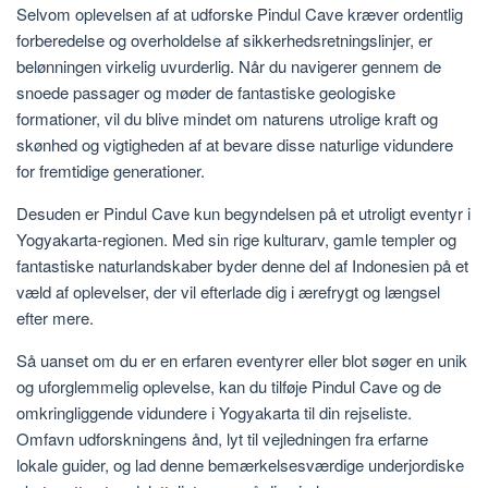
Selvom oplevelsen af ​​at udforske Pindul Cave kræver ordentlig
forberedelse og overholdelse af sikkerhedsretningslinjer, er
belønningen virkelig uvurderlig. Når du navigerer gennem de
snoede passager og møder de fantastiske geologiske
formationer, vil du blive mindet om naturens utrolige kraft og
skønhed og vigtigheden af ​​at bevare disse naturlige vidundere
for fremtidige generationer.
Desuden er Pindul Cave kun begyndelsen på et utroligt eventyr i
Yogyakarta-regionen. Med sin rige kulturarv, gamle templer og
fantastiske naturlandskaber byder denne del af Indonesien på et
væld af oplevelser, der vil efterlade dig i ærefrygt og længsel
efter mere.
Så uanset om du er en erfaren eventyrer eller blot søger en unik
og uforglemmelig oplevelse, kan du tilføje Pindul Cave og de
omkringliggende vidundere i Yogyakarta til din rejseliste.
Omfavn udforskningens ånd, lyt til vejledningen fra erfarne
lokale guider, og lad denne bemærkelsesværdige underjordiske