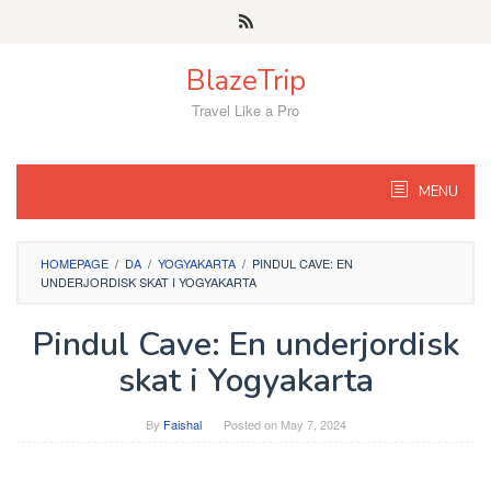
Skip
to
content
BlazeTrip
Travel Like a Pro
MENU
HOMEPAGE
/
DA
/
YOGYAKARTA
/
PINDUL CAVE: EN
UNDERJORDISK SKAT I YOGYAKARTA
Pindul Cave: En underjordisk
skat i Yogyakarta
By
Faishal
Posted on
May 7, 2024