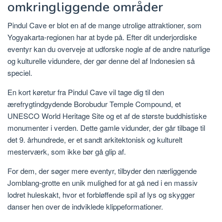
omkringliggende områder
Pindul Cave er blot en af ​​de mange utrolige attraktioner, som
Yogyakarta-regionen har at byde på. Efter dit underjordiske
eventyr kan du overveje at udforske nogle af de andre naturlige
og kulturelle vidundere, der gør denne del af Indonesien så
speciel.
En kort køretur fra Pindul Cave vil tage dig til den
ærefrygtindgydende Borobudur Temple Compound, et
UNESCO World Heritage Site og et af de største buddhistiske
monumenter i verden. Dette gamle vidunder, der går tilbage til
det 9. århundrede, er et sandt arkitektonisk og kulturelt
mesterværk, som ikke bør gå glip af.
For dem, der søger mere eventyr, tilbyder den nærliggende
Jomblang-grotte en unik mulighed for at gå ned i en massiv
lodret huleskakt, hvor et forbløffende spil af lys og skygger
danser hen over de indviklede klippeformationer.