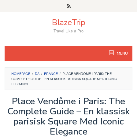
Skip
to
content
BlazeTrip
Travel Like a Pro
MENU
HOMEPAGE
/
DA
/
FRANCE
/
PLACE VENDÔME I PARIS: THE
COMPLETE GUIDE - EN KLASSISK PARISISK SQUARE MED ICONIC
ELEGANCE
Place Vendôme i Paris: The
Complete Guide – En klassisk
parisisk Square Med Iconic
Elegance