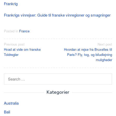
Frankrig
Frankrigs vinrejser: Guide til franske vinregioner og smagninger
Posted in
France
Post
Previous post
Next post
Hvad at vide om franske
Hvordan at rejse fra Bruxelles til
navigation
Toldregler
Paris? Fly, tog, og biludlejning
muligheder
Search
for:
Kategorier
Australia
Bali