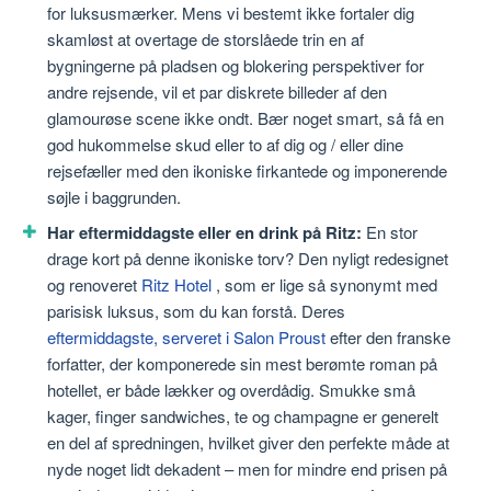
for luksusmærker. Mens vi bestemt ikke fortaler dig
skamløst at overtage de storslåede trin en af
bygningerne på pladsen og blokering perspektiver for
andre rejsende, vil et par diskrete billeder af den
glamourøse scene ikke ondt. Bær noget smart, så få en
god hukommelse skud eller to af dig og / eller dine
rejsefæller med den ikoniske firkantede og imponerende
søjle i baggrunden.
Har eftermiddagste eller en drink på Ritz:
En stor
drage kort på denne ikoniske torv? Den nyligt redesignet
og renoveret
Ritz Hotel
, som er lige så synonymt med
parisisk luksus, som du kan forstå. Deres
eftermiddagste, serveret i Salon Proust
efter den franske
forfatter, der komponerede sin mest berømte roman på
hotellet, er både lækker og overdådig. Smukke små
kager, finger sandwiches, te og champagne er generelt
en del af spredningen, hvilket giver den perfekte måde at
nyde noget lidt dekadent – men for mindre end prisen på