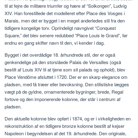
til at fejre de militære triumfer og hære af “Solkongen”, Ludvig
XIV. Han forestillede det modelleret efter Place des Vosges i
Marais, men det er bygget i en meget anderledes stil fra den
tidligere kongelige torv. Oprindeligt navngivet “Conquest
Square,” det blev senere redubbed “Place Louis le Grand”, før
endnu en gang skifter navn til den, vi kender i dag.
Bygget i det overdådige 18. århundrede stil, der er også
genkendelige på den storslåede Palais de Versailles (også
bestilt af Louis XIV til at tjene som sit palads og ophold), blev
Place Vendôme afsluttet i 1720. Der er en skarp elegance om
pladsen, med få træer eller bevoksning. Den stilistiske lægges
vægt på de gyldne, ornamenterede bygninger, brede, Regal
fortove og den imponerende kolonne, der står i centrum af
pladsen.
Den aktuelle kolonne blev opført i 1874, og er i virkeligheden en
rekonstruktion af en tidligere bronze kolonne bestilt af kejser
Napoleon i begyndelsen af ​​det 19. århundrede. Den originale,