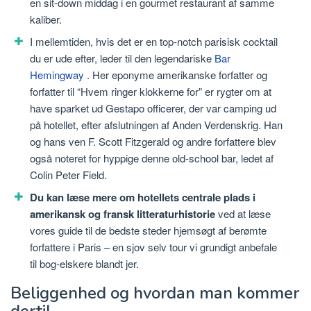
en sit-down middag i en gourmet restaurant af samme
kaliber.
I mellemtiden, hvis det er en top-notch parisisk cocktail
du er ude efter, leder til den legendariske
Bar
Hemingway
. Her eponyme amerikanske forfatter og
forfatter til “Hvem ringer klokkerne for” er rygter om at
have sparket ud Gestapo officerer, der var camping ud
på hotellet, efter afslutningen af Anden Verdenskrig. Han
og hans ven F. Scott Fitzgerald og andre forfattere blev
også noteret for hyppige denne old-school bar, ledet af
Colin Peter Field.
Du kan læse mere om hotellets centrale plads i
amerikansk og fransk litteraturhistorie
ved at læse
vores guide til de bedste steder hjemsøgt af berømte
forfattere i Paris – en sjov selv tour vi grundigt anbefale
til bog-elskere blandt jer.
Beliggenhed og hvordan man kommer
dertil