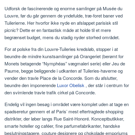
Udforsk de fascinerende og enorme samlinger på Musée du
Louvre, før du går gennem de yndefulde, træ-foret baner ved
Tuilerierne. Her hvorfor ikke nyde en afslappet parisisk stil
picnic? Dette er en fantastisk måde at holde til et mere
begrænset budget, mens du stadig nyder storhed området.
For at polske fra din Louvre-Tuileries kredsløb, stopper i at
beundre de mindre kunstsamlinger på Orangeriet (berømt for
Monets betagende “Nymphéas” vægmaleri serie) eller Jeu de
Paume, begge beliggende i udkanten af Tuileries-haverne og
vender den travle Place de la Concorde. Som du afslutter,
beundre den imponerende
Luxor Obelisk
, der står i centrum for
den svimlende travle trafik cirkel på Concorde.
Endelig vil ingen besøg i området være komplet uden at tage en
spadseretur gennem et af Paris’ mest eftertragtede shopping
distrikter, der løber langs Rue Saint-Honoré. Konceptbutikker,
smarte hoteller og caféer, fine parfumefabrikanter, handske
beslutningstagere, couture designere og chokolade emporiums