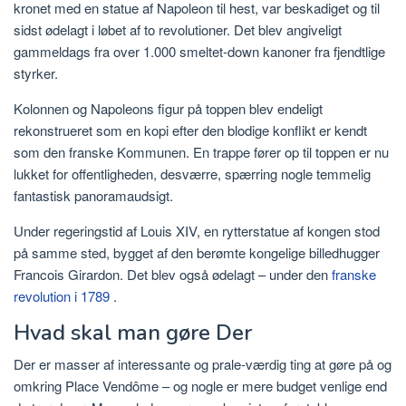
kronet med en statue af Napoleon til hest, var beskadiget og til
sidst ødelagt i løbet af to revolutioner. Det blev angiveligt
gammeldags fra over 1.000 smeltet-down kanoner fra fjendtlige
styrker.
Kolonnen og Napoleons figur på toppen blev endeligt
rekonstrueret som en kopi efter den blodige konflikt er kendt
som den franske Kommunen. En trappe fører op til toppen er nu
lukket for offentligheden, desværre, spærring nogle temmelig
fantastisk panoramaudsigt.
Under regeringstid af Louis XIV, en rytterstatue af kongen stod
på samme sted, bygget af den berømte kongelige billedhugger
Francois Girardon. Det blev også ødelagt – under den
franske
revolution i 1789
.
Hvad skal man gøre Der
Der er masser af interessante og prale-værdig ting at gøre på og
omkring Place Vendôme – og nogle er mere budget venlige end