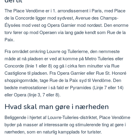
The Place Vendôme er i 1. arrondissement i Paris, med Place
de la Concorde ligger mod sydvest, Avenue des Champs-
Élysées mod vest og Opera Garnier mod nordøst. Den enorme
torv fører op mod Operaen via lang gade kendt som Rue de la
Paix.
Fra området omkring Louvre og Tuilerierne, den nemmeste
måde at nå pladsen er ved at komme på Metro Tuileries eller
Concorde (linie 1 eller 8) og gå i cirka fem minutter via Rue
Castiglione til pladsen. Fra Opera Garnier eller Rue St. Honoré
shoppingområde, tage Rue de la Paix syd til Vendôme. Den
bedste metrostationer i så fald er Pyramides (Linje 7 eller 14)
eller Opera (linje 3, 7 eller 8).
Hvad skal man gøre i nærheden
Beliggende i hjertet af Louvre-Tuileries-distriktet, Place Vendôme
byder på masser af interessante og stimulerende ting at gøre i
nærheden, som en naturlig kampplads for turister.