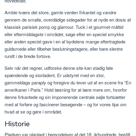
hovedstad.
Amble tværs det store, gamle verden firkantet og vandre
gennem de smalle, overdådige sidegader for at nyde en dosis af
klassisk parisisk pomp og glamour. Tuck i et gourmet-måltid
eller eftermiddagste i området, søge efter en speciel smykke
eller anden speciel gave i en af ​​bydelens mange eftertragtede
guldsmede eller tilbehør beslutningstagere, eller bare slentre
rundt i de brede fortove.
Selv når det regner, udforske denne site kan stadig føle
spændende og storladent. Er udstyret med en stor,
gammeldags paraply og foregive du lever ud af en scene fra “En
amerikaner i Paris.” Hold læsning for at lære mere om, hvorfor
denne firkantede og sin imponerende centrale søjle fortsætter
med at forføre og fascinerer besøgende – og for vores tips om
hvad at se og gøre i området.
Historie
Pladsen var planlagt i begyndelsen af ​​det 18. århundrede, bestilt