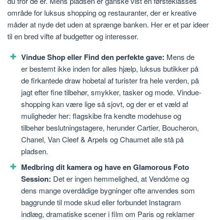
du tror de er. Mens pladsen er ganske vist en førsteklasses
område for luksus shopping og restauranter, der er kreative
måder at nyde det uden at sprænge banken. Her er et par ideer
til en bred vifte af budgetter og interesser.
Vindue Shop eller Find den perfekte gave:
Mens de
er bestemt ikke inden for alles hjælp, luksus butikker på
de firkantede draw hobetal af turister fra hele verden, på
jagt efter fine tilbehør, smykker, tasker og mode. Vindue-
shopping kan være lige så sjovt, og der er et væld af
muligheder her: flagskibe fra kendte modehuse og
tilbehør beslutningstagere, herunder Cartier, Boucheron,
Chanel, Van Cleef & Arpels og Chaumet alle stå på
pladsen.
Medbring dit kamera og have en Glamorous Foto
Session:
Det er ingen hemmelighed, at Vendôme og
dens mange overdådige bygninger ofte anvendes som
baggrunde til mode skud eller forbundet Instagram
indlæg, dramatiske scener i film om Paris og reklamer