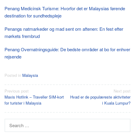
Penang Medicinsk Turisme: Hvorfor det er Malaysias førende
destination for sundhedspleje
Penangs natmarkeder og mad sent om aftenen: En fest efter
mørkets frembrud
Penang Overnatningsguide: De bedste områder at bo for enhver
rejsende
Posted in
Malaysia
Post
Previous post
Next post
Maxis Hotlink – Traveller SIM-kort
Hvad er de populæreste aktiviteter
navigation
for turister i Malaysia
i Kuala Lumpur?
Search
for: