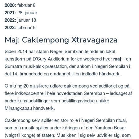
2020:
februar 8
2021:
28. januar
2022:
januar 18
2023:
februar 5
Maj: Caklempong Xtravaganza
Siden 2014 har staten Negeri Sembilan fejrede en lokal
kunstform på D’Sury Auditorium for en weekend hver
maj
– en
Sumatra musikalsk præstation, der ankom i Negeri Sembilan i
det 14. århundrede og omdannet til en indfødte håndværk.
Omkring 20 musikere udføre caklempong ved auditoriet og på
flere indkøbscentre i hele hovedstaden Seremban – ledsaget af
andre kunstudstillinger som udstillingsvindue unikke
Minangkabau håndværk.
Caklempong selv spiller en stor rolle i Negeri Sembilan ritual,
som sin musik spilles under kåringen af ​​den Yamtuan Besar
(valgt til konge) af staten. Musikken i sig selv udvikler sig, som