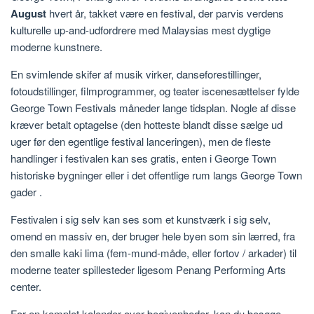
August
hvert år, takket være en festival, der parvis verdens
kulturelle up-and-udfordrere med Malaysias mest dygtige
moderne kunstnere.
En svimlende skifer af musik virker, danseforestillinger,
fotoudstillinger, filmprogrammer, og teater iscenesættelser fylde
George Town Festivals måneder lange tidsplan. Nogle af disse
kræver betalt optagelse (den hotteste blandt disse sælge ud
uger før den egentlige festival lanceringen), men de fleste
handlinger i festivalen kan ses gratis, enten i George Town
historiske bygninger eller i det offentlige rum langs George Town
gader .
Festivalen i sig selv kan ses som et kunstværk i sig selv,
omend en massiv en, der bruger hele byen som sin lærred, fra
den smalle kaki lima (fem-mund-måde, eller fortov / arkader) til
moderne teater spillesteder ligesom Penang Performing Arts
center.
For en komplet kalender over begivenheder, kan du besøge