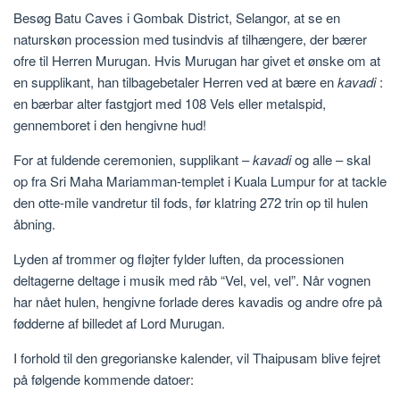
Besøg Batu Caves i Gombak District, Selangor, at se en
naturskøn procession med tusindvis af tilhængere, der bærer
ofre til Herren Murugan. Hvis Murugan har givet et ønske om at
en supplikant, han tilbagebetaler Herren ved at bære en
kavadi
:
en bærbar alter fastgjort med 108 Vels eller metalspid,
gennemboret i den hengivne hud!
For at fuldende ceremonien, supplikant –
kavadi
og alle – skal
op fra Sri Maha Mariamman-templet i Kuala Lumpur for at tackle
den otte-mile vandretur til fods, før klatring 272 trin op til hulen
åbning.
Lyden af ​​trommer og fløjter fylder luften, da processionen
deltagerne deltage i musik med råb “Vel, vel, vel”. Når vognen
har nået hulen, hengivne forlade deres kavadis og andre ofre på
fødderne af billedet af Lord Murugan.
I forhold til den gregorianske kalender, vil Thaipusam blive fejret
på følgende kommende datoer: