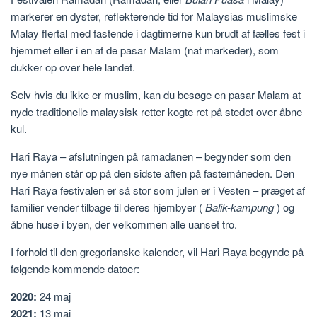
markerer en dyster, reflekterende tid for Malaysias muslimske
Malay flertal med fastende i dagtimerne kun brudt af fælles fest i
hjemmet eller i en af de pasar Malam (nat markeder), som
dukker op over hele landet.
Selv hvis du ikke er muslim, kan du besøge en pasar Malam at
nyde traditionelle malaysisk retter kogte ret på stedet over åbne
kul.
Hari Raya – afslutningen på ramadanen – begynder som den
nye månen står op på den sidste aften på fastemåneden. Den
Hari Raya festivalen er så stor som julen er i Vesten – præget af
familier vender tilbage til deres hjembyer (
Balik-kampung
) og
åbne huse i byen, der velkommen alle uanset tro.
I forhold til den gregorianske kalender, vil Hari Raya begynde på
følgende kommende datoer:
2020:
24 maj
2021:
13 maj