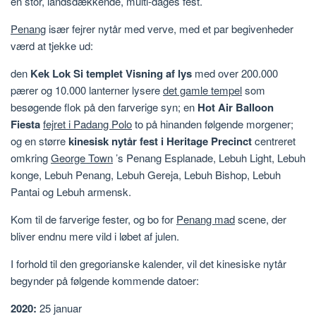
en stor, landsdækkende, multi-dages fest.
Penang
især fejrer nytår med verve, med et par begivenheder
værd at tjekke ud:
den
Kek Lok Si templet Visning af lys
med over 200.000
pærer og 10.000 lanterner lysere
det gamle tempel
som
besøgende flok på den farverige syn; en
Hot Air Balloon
Fiesta
fejret i Padang Polo
to på hinanden følgende morgener;
og en større
kinesisk nytår fest i Heritage Precinct
centreret
omkring
George Town
’s Penang Esplanade, Lebuh Light, Lebuh
konge, Lebuh Penang, Lebuh Gereja, Lebuh Bishop, Lebuh
Pantai og Lebuh armensk.
Kom til de farverige fester, og bo for
Penang mad
scene, der
bliver endnu mere vild i løbet af julen.
I forhold til den gregorianske kalender, vil det kinesiske nytår
begynder på følgende kommende datoer:
2020:
25 januar