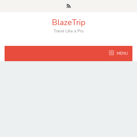
Skip
to
content
BlazeTrip
Travel Like a Pro
MENU