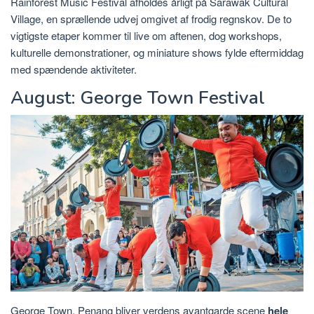
Rainforest Music Festival afholdes årligt på Sarawak Cultural
Village, en sprællende udvej omgivet af frodig regnskov. De to
vigtigste etaper kommer til live om aftenen, dog workshops,
kulturelle demonstrationer, og miniature shows fylde eftermiddag
med spændende aktiviteter.
August: George Town Festival
George Town, Penang bliver verdens avantgarde scene
hele