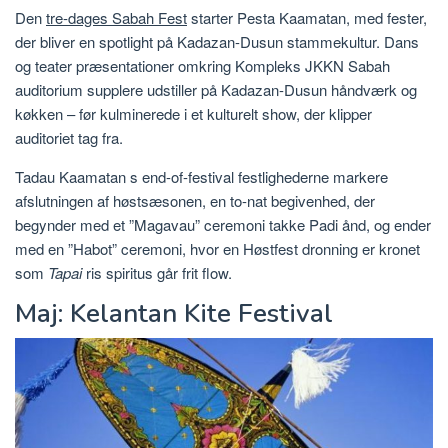
Den
tre-dages Sabah Fest
starter Pesta Kaamatan, med fester,
der bliver en spotlight på Kadazan-Dusun stammekultur. Dans
og teater præsentationer omkring Kompleks JKKN Sabah
auditorium supplere udstiller på Kadazan-Dusun håndværk og
køkken – før kulminerede i et kulturelt show, der klipper
auditoriet tag fra.
Tadau Kaamatan s end-of-festival festlighederne markere
afslutningen af høstsæsonen, en to-nat begivenhed, der
begynder med et ”Magavau” ceremoni takke Padi ånd, og ender
med en ”Habot” ceremoni, hvor en Høstfest dronning er kronet
som
Tapai
ris spiritus går frit flow.
Maj: Kelantan Kite Festival