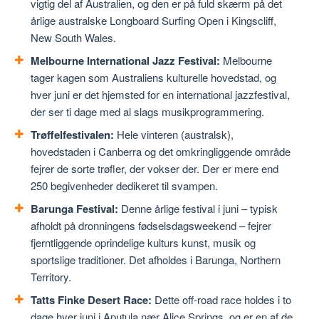
vigtig del af Australien, og den er på fuld skærm på det
årlige australske Longboard Surfing Open i Kingscliff,
New South Wales.
Melbourne International Jazz Festival:
Melbourne
tager kagen som Australiens kulturelle hovedstad, og
hver juni er det hjemsted for en international jazzfestival,
der ser ti dage med al slags musikprogrammering.
Trøffelfestivalen:
Hele vinteren (australsk),
hovedstaden i Canberra og det omkringliggende område
fejrer de sorte trøfler, der vokser der. Der er mere end
250 begivenheder dedikeret til svampen.
Barunga Festival:
Denne årlige festival i juni – typisk
afholdt på dronningens fødselsdagsweekend – fejrer
fjerntliggende oprindelige kulturs kunst, musik og
sportslige traditioner. Det afholdes i Barunga, Northern
Territory.
Tatts Finke Desert Race:
Dette off-road race holdes i to
dage hver juni i Aputula nær Alice Springs, og er en af ​​de