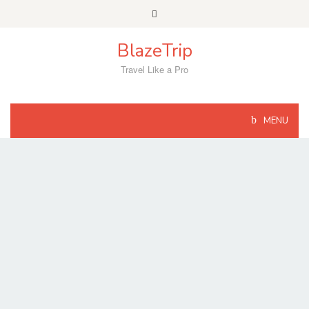
Skip
to
content
BlazeTrip
Travel Like a Pro
MENU