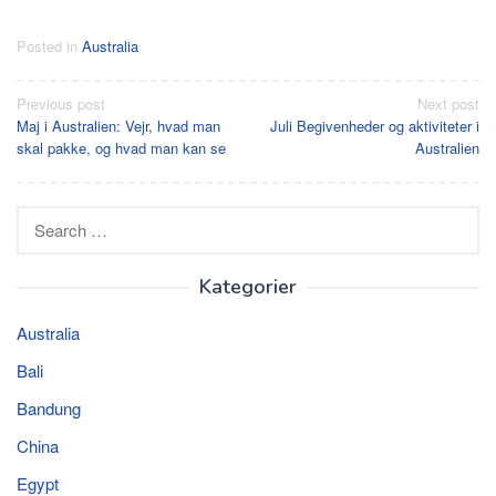
Posted in
Australia
Post
Previous post
Next post
Maj i Australien: Vejr, hvad man
Juli Begivenheder og aktiviteter i
navigation
skal pakke, og hvad man kan se
Australien
Search
for:
Kategorier
Australia
Bali
Bandung
China
Egypt